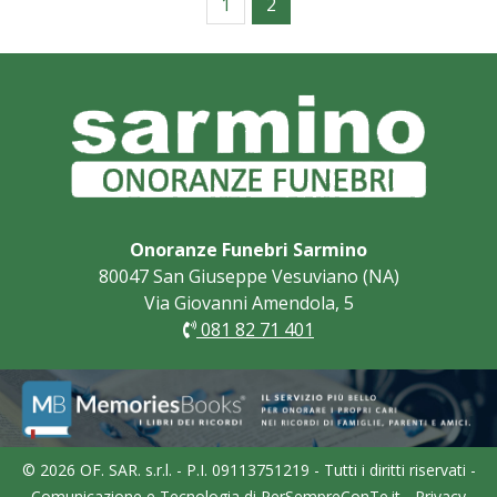
1
2
Onoranze Funebri Sarmino
80047 San Giuseppe Vesuviano (NA)
Via Giovanni Amendola, 5
081 82 71 401
© 2026 OF. SAR. s.r.l. - P.I. 09113751219 - Tutti i diritti riservati -
Comunicazione e Tecnologia di
PerSempreConTe.it
-
Privacy