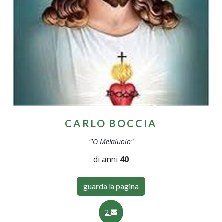
CARLO BOCCIA
"'O Melaiuolo"
di anni
40
guarda la pagina
2