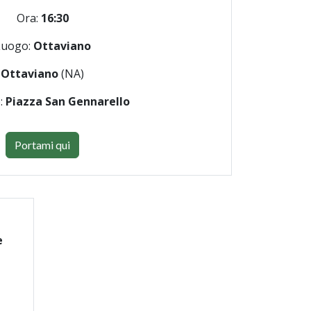
Ora:
16:30
Luogo:
Ottaviano
Ottaviano
(NA)
o:
Piazza San Gennarello
Portami qui
e