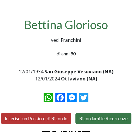
Bettina Glorioso
ved. Franchini
di anni
90
12/01/1934
San Giuseppe Vesuviano (NA)
12/01/2024
Ottaviano (NA)
WhatsApp
Facebook
Messenger
Twitter
Inserisci un Pensiero di Ricordo
Ricordami le Ricorrenze