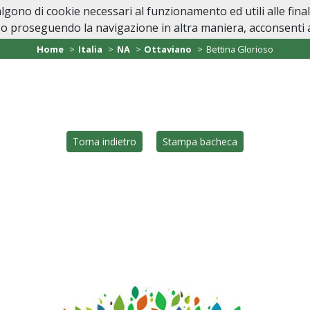
valgono di cookie necessari al funzionamento ed utili alle fina
Home
Casa Funeraria
In Caso di Dec
o proseguendo la navigazione in altra maniera, acconsenti al
Home
Italia
NA
Ottaviano
Bettina Glorioso
Torna indietro
Stampa bacheca