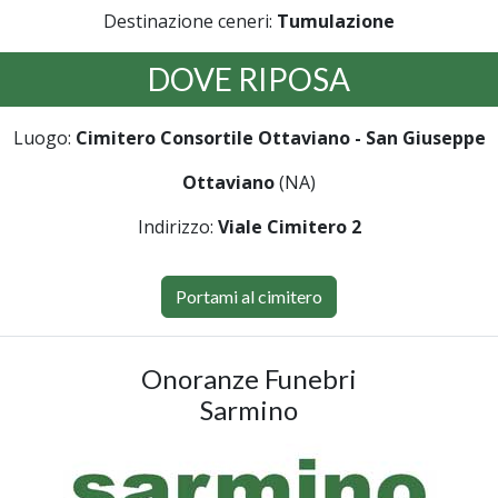
Destinazione ceneri:
Tumulazione
DOVE RIPOSA
Luogo:
Cimitero Consortile Ottaviano - San Giuseppe
Ottaviano
(NA)
Indirizzo:
Viale Cimitero 2
Portami al cimitero
Onoranze Funebri
Sarmino