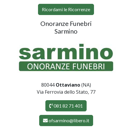
Ricordami le Ricorrenze
Onoranze Funebri
Sarmino
80044
Ottaviano
(NA)
Via Ferrovia dello Stato, 77
081 82 71 401
ofsarmino@libero.it