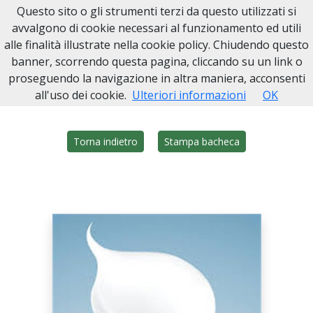
Questo sito o gli strumenti terzi da questo utilizzati si
Onoranze Funebri Sarmino
avvalgono di cookie necessari al funzionamento ed utili
alle finalità illustrate nella cookie policy. Chiudendo questo
Home
Italia
NA
Somma Vesuviana
Lucia Clelia Molaro
banner, scorrendo questa pagina, cliccando su un link o
proseguendo la navigazione in altra maniera, acconsenti
all'uso dei cookie.
Ulteriori informazioni
OK
Torna indietro
Stampa bacheca