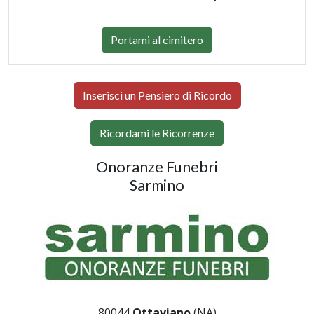
Portami al cimitero
Inserisci un Pensiero di Ricordo
Ricordami le Ricorrenze
Onoranze Funebri
Sarmino
80044
Ottaviano
(NA)