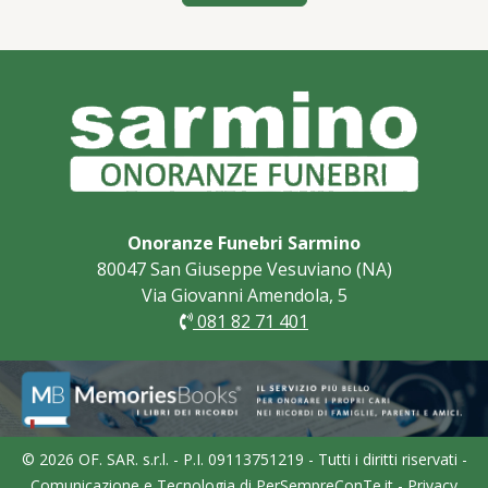
Onoranze Funebri Sarmino
80047 San Giuseppe Vesuviano (NA)
Via Giovanni Amendola, 5
081 82 71 401
© 2026 OF. SAR. s.r.l. - P.I. 09113751219 - Tutti i diritti riservati -
Comunicazione e Tecnologia di
PerSempreConTe.it
-
Privacy