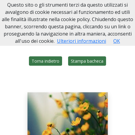
Questo sito o gli strumenti terzi da questo utilizzati si
Onoranze Funebri Sarmino
avvalgono di cookie necessari al funzionamento ed utili
alle finalità illustrate nella cookie policy. Chiudendo questo
Home
Italia
NA
San Giuseppe Vesuviano
Mario Coppola
banner, scorrendo questa pagina, cliccando su un link o
proseguendo la navigazione in altra maniera, acconsenti
all'uso dei cookie.
Ulteriori informazioni
OK
Torna indietro
Stampa bacheca