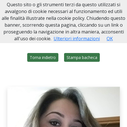
Questo sito o gli strumenti terzi da questo utilizzati si
Onoranze Funebri Sarmino
avvalgono di cookie necessari al funzionamento ed utili
alle finalità illustrate nella cookie policy. Chiudendo questo
Home
Italia
NA
San Giuseppe Vesuviano
Ilaria Mucibello
banner, scorrendo questa pagina, cliccando su un link o
proseguendo la navigazione in altra maniera, acconsenti
all'uso dei cookie.
Ulteriori informazioni
OK
Torna indietro
Stampa bacheca