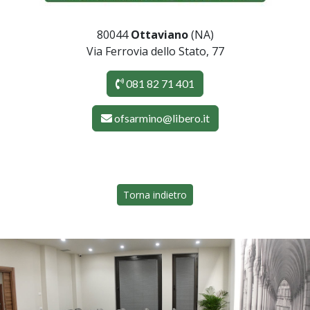
80044
Ottaviano
(NA)
Via Ferrovia dello Stato, 77
081 82 71 401
ofsarmino@libero.it
Torna indietro