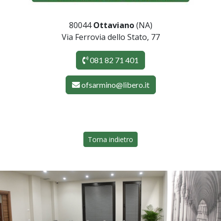
80044
Ottaviano
(NA)
Via Ferrovia dello Stato, 77
081 82 71 401
ofsarmino@libero.it
Torna indietro