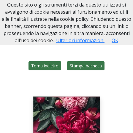
Questo sito o gli strumenti terzi da questo utilizzati si
Onoranze Funebri Sarmino
avvalgono di cookie necessari al funzionamento ed utili
alle finalità illustrate nella cookie policy. Chiudendo questo
Home
Italia
NA
San Giuseppe Vesuviano
banner, scorrendo questa pagina, cliccando su un link o
Giovannina Ammirati
proseguendo la navigazione in altra maniera, acconsenti
all'uso dei cookie.
Ulteriori informazioni
OK
Torna indietro
Stampa bacheca