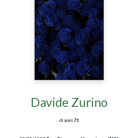
Davide Zurino
di anni
71