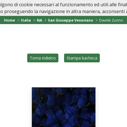
valgono di cookie necessari al funzionamento ed utili alle fina
Home
Casa Funeraria
In Caso di Dec
o proseguendo la navigazione in altra maniera, acconsenti al
Home
Italia
NA
San Giuseppe Vesuviano
Davide Zurino
Torna indietro
Stampa bacheca