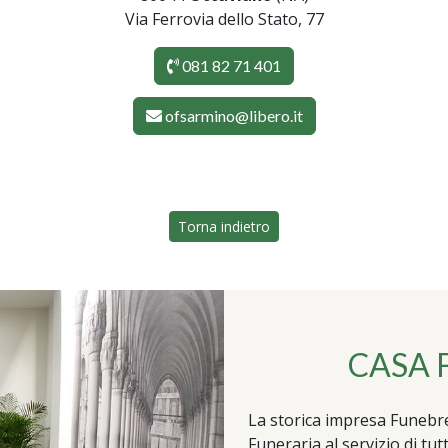
Via Ferrovia dello Stato, 77
081 82 71 401
ofsarmino@libero.it
Torna indietro
CASA 
La storica impresa Funebr
Funeraria al servizio di tut