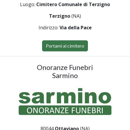
Luogo:
Cimitero Comunale di Terzigno
Terzigno
(NA)
Indirizzo:
Via della Pace
Portami al cimitero
Onoranze Funebri
Sarmino
80044
Ottaviano
(NA)