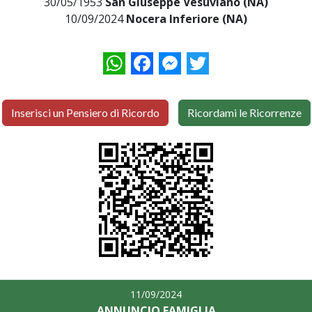
30/05/1953
San Giuseppe Vesuviano (NA)
10/09/2024
Nocera Inferiore (NA)
WhatsApp
Facebook
Messenger
Twitter
Inserisci un Pensiero di Ricordo
Ricordami le Ricorrenze
11/09/2024
ANNUNCIO FAMIGLIA