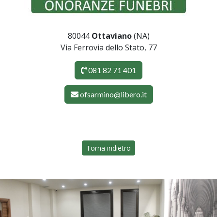
80044
Ottaviano
(NA)
Via Ferrovia dello Stato, 77
081 82 71 401
ofsarmino@libero.it
Torna indietro