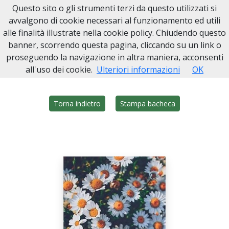
Questo sito o gli strumenti terzi da questo utilizzati si
Onoranze Funebri Sarmino
avvalgono di cookie necessari al funzionamento ed utili
alle finalità illustrate nella cookie policy. Chiudendo questo
Home
Italia
NA
San Giuseppe Vesuviano
Aniello Giugliano
banner, scorrendo questa pagina, cliccando su un link o
proseguendo la navigazione in altra maniera, acconsenti
all'uso dei cookie.
Ulteriori informazioni
OK
Torna indietro
Stampa bacheca