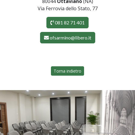
80044
Ottaviano
(NA)
Via Ferrovia dello Stato, 77
081 82 71 401
ofsarmino@libero.it
Torna indietro