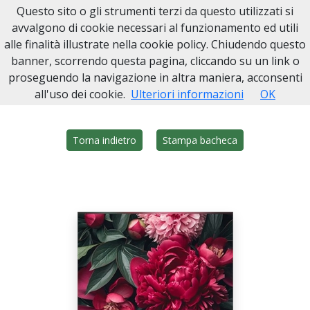
Questo sito o gli strumenti terzi da questo utilizzati si
Onoranze Funebri Sarmino
avvalgono di cookie necessari al funzionamento ed utili
alle finalità illustrate nella cookie policy. Chiudendo questo
Home
Italia
NA
Ottaviano
Nunziata Marigliano
banner, scorrendo questa pagina, cliccando su un link o
proseguendo la navigazione in altra maniera, acconsenti
all'uso dei cookie.
Ulteriori informazioni
OK
Torna indietro
Stampa bacheca