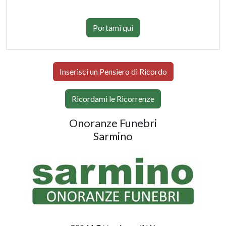
Portami qui
Inserisci un Pensiero di Ricordo
Ricordami le Ricorrenze
Onoranze Funebri
Sarmino