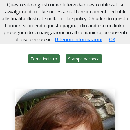
Questo sito o gli strumenti terzi da questo utilizzati si
Onoranze Funebri Sarmino
avvalgono di cookie necessari al funzionamento ed utili
alle finalità illustrate nella cookie policy. Chiudendo questo
Home
Italia
NA
Ottaviano
Luisa Caldarelli
banner, scorrendo questa pagina, cliccando su un link o
proseguendo la navigazione in altra maniera, acconsenti
all'uso dei cookie.
Ulteriori informazioni
OK
Torna indietro
Stampa bacheca