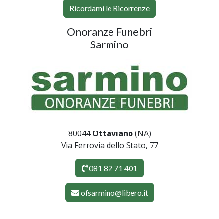
Ricordami le Ricorrenze
Onoranze Funebri
Sarmino
80044
Ottaviano
(NA)
Via Ferrovia dello Stato, 77
081 82 71 401
ofsarmino@libero.it