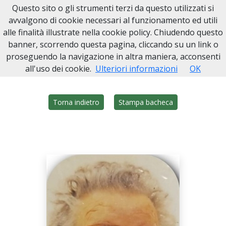
Questo sito o gli strumenti terzi da questo utilizzati si
Onoranze Funebri Sarmino
avvalgono di cookie necessari al funzionamento ed utili
alle finalità illustrate nella cookie policy. Chiudendo questo
Home
Italia
NA
Ottaviano
Assunta Franzese
banner, scorrendo questa pagina, cliccando su un link o
proseguendo la navigazione in altra maniera, acconsenti
all'uso dei cookie.
Ulteriori informazioni
OK
Torna indietro
Stampa bacheca