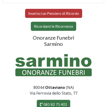
Inserisci un Pensiero di Ricordo
Ricordami le Ricorrenze
Onoranze Funebri
Sarmino
80044
Ottaviano
(NA)
Via Ferrovia dello Stato, 77
081 82 71 401