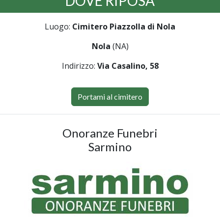
DOVE RIPOSA
Luogo:
Cimitero Piazzolla di Nola
Nola
(NA)
Indirizzo:
Via Casalino, 58
Portami al cimitero
Onoranze Funebri
Sarmino