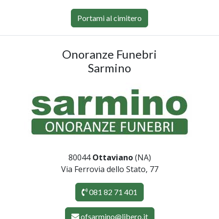
Portami al cimitero
Onoranze Funebri
Sarmino
80044
Ottaviano
(NA)
Via Ferrovia dello Stato, 77
081 82 71 401
ofsarmino@libero.it