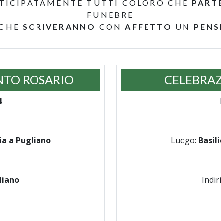
TICIPATAMENTE TUTTI COLORO CHE
PART
FUNEBRE
 CHE
SCRIVERANNO
CON
AFFETTO
UN
PENS
NTO ROSARIO
CELEBRAZ
4
ia a Pugliano
Luogo:
Basil
liano
Indir