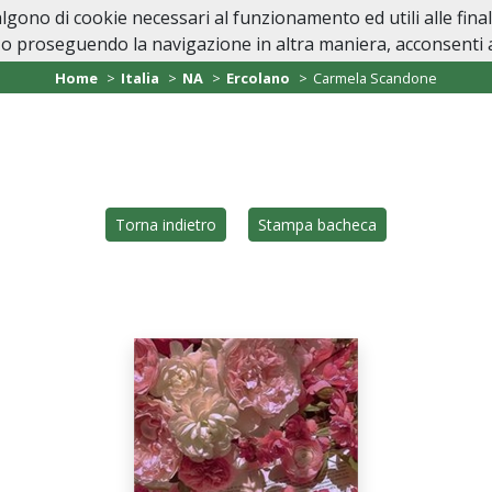
valgono di cookie necessari al funzionamento ed utili alle fina
Home
Casa Funeraria
In Caso di Dec
o proseguendo la navigazione in altra maniera, acconsenti al
Home
Italia
NA
Ercolano
Carmela Scandone
Torna indietro
Stampa bacheca